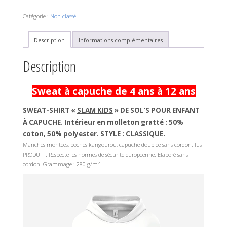
de
Sweat
Catégorie :
Non classé
à
capuche
pour
Description
Informations complémentaires
enfant
avec
Description
prise
en
charge
Sweat à capuche de 4 ans à 12 ans
du
club
SWEAT-SHIRT «
SLAM KIDS
» DE SOL’S POUR ENFANT
À CAPUCHE.
Intérieur en molleton gratté : 50%
coton, 50% polyester.
STYLE : CLASSIQUE.
Manches montées, poches kangourou, capuche doublée sans cordon. lus
PRODUIT : Respecte les normes de sécurité européenne. Elaboré sans
cordon. Grammage :
280 g/m²
Lecteur
vidéo