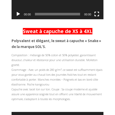
00:00
00:00
Sweat à capuche de XS à 4XL
Polyvalent et élégant, le sweat à capuche « Snake »
de la marque SOL’S.
Composition : mélange de 50% coton et 50% polyester, garantissant
douceur, chaleur et résistance pour une utilisation durable. Molleton
gratté.
Grammage : Avec un poids de 280 g/m², ce sweat est suffisamment épais
pour vous garder au chaud lors des journées fraîches tout en restant
confortable à porter. Manches montées – Poignets et bas en bord côte
élasthanne. Poche kangourou
Capuche avec lacet ton sur ton. Coupe : Sa coupe moderne et ajustée
assure une apparence soignée tout en offrant une liberté de mouvement
optimale, s’adaptant à toutes les morphologies.
Lecteur