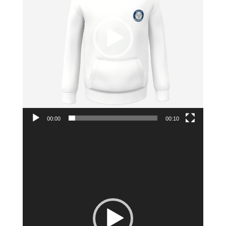
00:00
00:10
Lecteur
vidéo