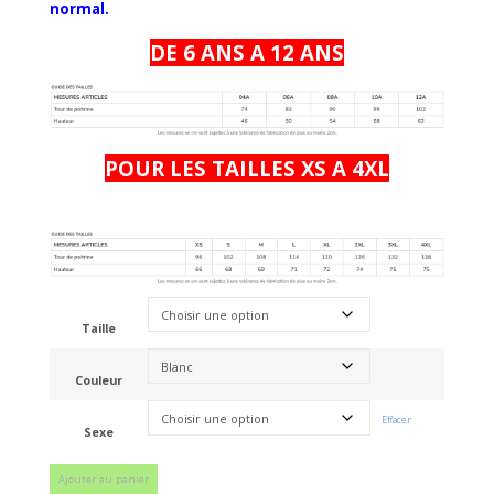
normal.
DE 6 ANS A 12 ANS
POUR LES TAILLES XS A 4XL
Taille
Couleur
Effacer
Sexe
quantité
Ajouter au panier