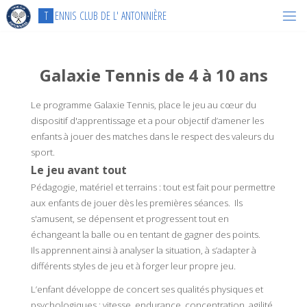
Skip
T
E
N
N
I
S
C
L
U
B
D
E
L
'
A
N
T
O
N
N
I
È
R
E
to
content
Galaxie Tennis de 4 à 10 ans
Le programme Galaxie Tennis, place le jeu au cœur du
dispositif d'apprentissage et a pour objectif d’amener les
enfants à jouer des matches dans le respect des valeurs du
sport.
Le jeu avant tout
Pédagogie, matériel et terrains : tout est fait pour permettre
aux enfants de jouer dès les premières séances. Ils
s'amusent, se dépensent et progressent tout en
échangeant la balle ou en tentant de gagner des points.
Ils apprennent ainsi à analyser la situation, à s’adapter à
différents styles de jeu et à forger leur propre jeu.
L’enfant développe de concert ses qualités physiques et
psychologiques : vitesse, endurance, concentration, agilité,