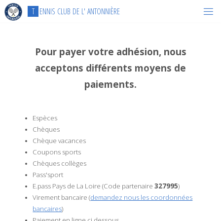
Skip
T
E
N
N
I
S
C
L
U
B
D
E
L
'
A
N
T
O
N
N
I
È
R
E
to
content
Pour payer votre adhésion, nous
acceptons différents moyens de
paiements.
Espèces
Chèques
Chèque vacances
Coupons sports
Chèques collèges
Pass'sport
E.pass Pays de La Loire (Code partenaire
327995
)
Virement bancaire (
demandez nous les coordonnées
bancaires
)
Paiement en ligne ci dessous