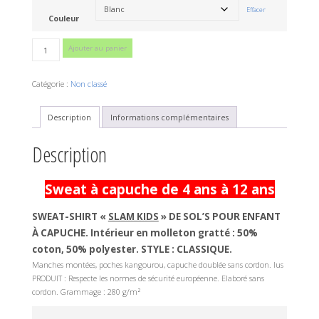
Effacer
Couleur
quantité
Ajouter au panier
de
Sweat
Catégorie :
Non classé
à
capuche
Description
Informations complémentaires
Description
Sweat à capuche de 4 ans à 12 ans
SWEAT-SHIRT «
SLAM KIDS
» DE SOL’S POUR ENFANT
À CAPUCHE.
Intérieur en molleton gratté : 50%
coton, 50% polyester.
STYLE : CLASSIQUE.
Manches montées, poches kangourou, capuche doublée sans cordon. lus
PRODUIT : Respecte les normes de sécurité européenne. Elaboré sans
cordon. Grammage :
280 g/m²
Lecteur