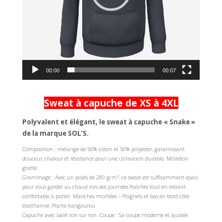
00:00
00:07
Sweat à capuche de XS à 4XL
Polyvalent et élégant, le sweat à capuche « Snake »
de la marque SOL’S.
Composition : mélange de 50% coton et 50% polyester, garantissant
douceur, chaleur et résistance pour une utilisation durable. Molleton
gratté.
Grammage : Avec un poids de 280 g/m², ce sweat est suffisamment épais
pour vous garder au chaud lors des journées fraîches tout en restant
confortable à porter. Manches montées – Poignets et bas en bord côte
élasthanne. Poche kangourou
Capuche avec lacet ton sur ton. Coupe : Sa coupe moderne et ajustée