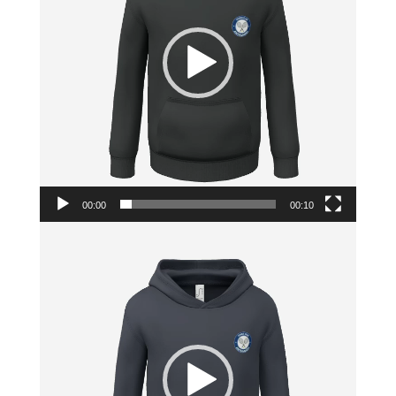
00:00
00:10
Lecteur
vidéo