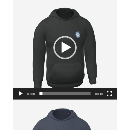
vidéo
00:00
00:10
Lecteur
vidéo