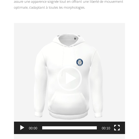
assure une apparence soignée tout en offrant une liberté de mouvement
optimale, s’adaptant à toutes les morphologies.
Lecteur
vidéo
00:00
00:10
Lecteur