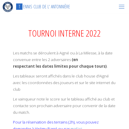
Skip
T
E
N
N
I
S
C
L
U
B
D
E
L
'
A
N
T
O
N
N
I
È
R
E
to
content
TOURNOI INTERNE 2022
Les matchs se déroulent à Aigné ou à La Milesse, à la date
convenue entre les 2 adversaires
(en
respectant les dates limites pour chaque tours)
.
Les tableaux seront affichés dans le club house d’Aigné
avec les coordonnées des joueurs et sur le site internet du
club
Le vainqueur note le score sur le tableau affiché au club et
contacte son prochain adversaire pour convenir de la date
du match.
Pour la réservation des terrains (2h), vous pouvez
demander à Jérémy Barré ou par
mail ici
.